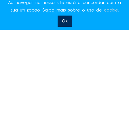
ASSOCIADOS
Ao navegar no nosso site está a concordar com a
sua utilização. Saiba mais sobre o uso de
cookie
.
Área reservada
Novo Registo
Ok
LINKS ÚTEIS
Contactos
Política de Privacidade
Livro de Reclamações