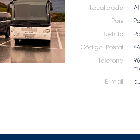
Localidade
A
País
Po
Distrito
Po
Código Postal
44
Telefone
9
m
E-mail
bu