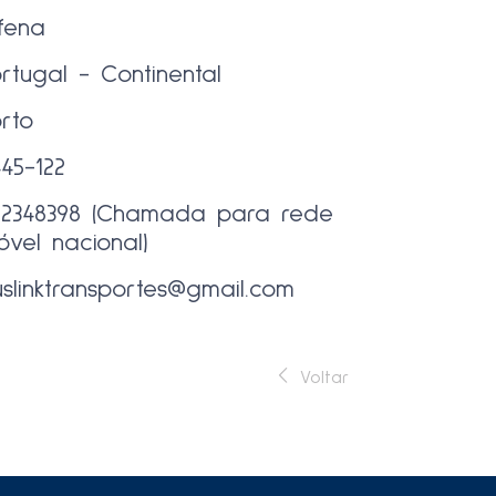
lfena
rtugal - Continental
rto
45-122
62348398 (Chamada para rede
óvel nacional)
slinktransportes@gmail.com
Voltar