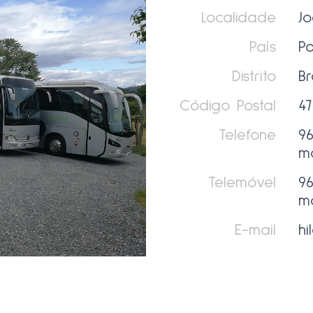
Localidade
J
País
Po
Distrito
B
Código Postal
4
Telefone
9
m
Telemóvel
9
m
E-mail
hi