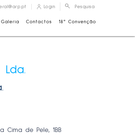
eral@arp.pt
Login
Pesquisa
Galeria
Contactos
18ª Convenção
 Lda.
.
ua Cima de Pele, 1BB