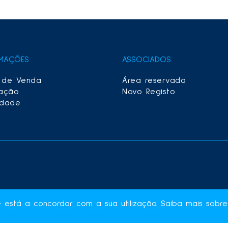
RMAÇÕES
ASSOCIADOS
 de Venda
Área reservada
lação
Novo Registo
idade
e está a concordar com a sua utilização. Saiba mais sob
P © Todos os Direitos Reservados | Desenvolvido por
Boms